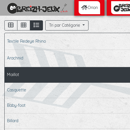
Orion
Tri par Catégorie
Textile Redeye Rhino
Arachnid
Maillot
Casquette
Baby-foot
Billard