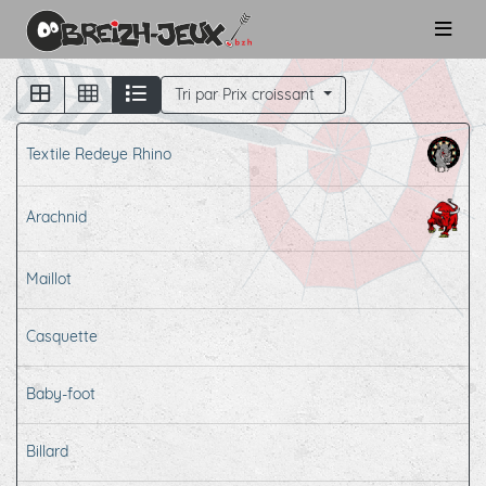
Tri par Prix croissant
Textile Redeye Rhino
Arachnid
Maillot
Casquette
Baby-foot
Billard