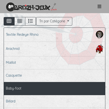
Tri par Catégorie
Textile Redeye Rhino
Arachnid
Maillot
Casquette
Baby-foot
Billard