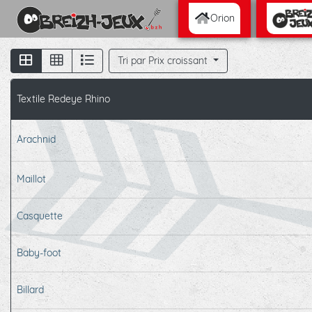
Orion
Tri par Prix croissant
Textile Redeye Rhino
Arachnid
Maillot
Casquette
Baby-foot
Billard