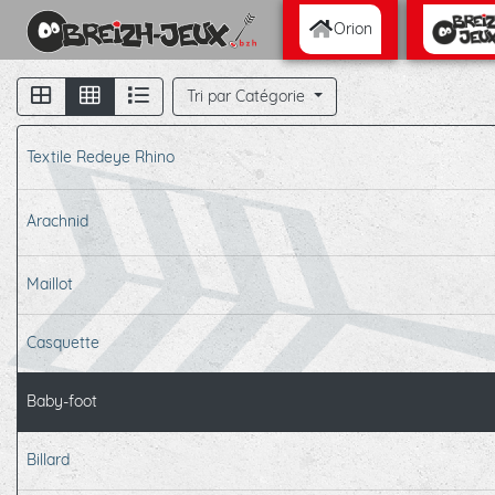
Orion
Tri par Catégorie
Textile Redeye Rhino
Arachnid
Maillot
Casquette
Baby-foot
Billard