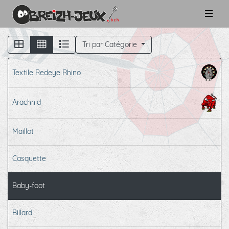
Tri par Catégorie
Textile Redeye Rhino
Arachnid
Maillot
Casquette
Baby-foot
Billard