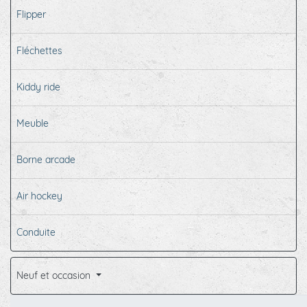
Flipper
Fléchettes
Kiddy ride
Meuble
Borne arcade
Air hockey
Conduite
Neuf et occasion