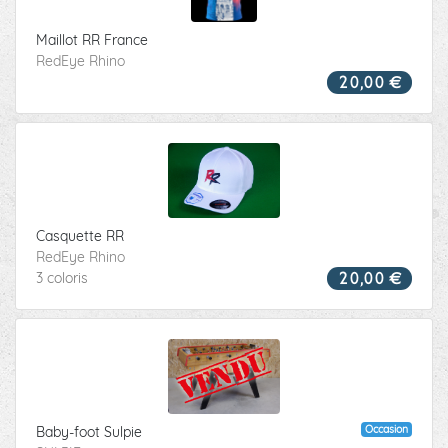
Maillot RR France
RedEye Rhino
20,00 €
Casquette RR
RedEye Rhino
20,00 €
3 coloris
VENDU
Occasion
Baby-foot Sulpie